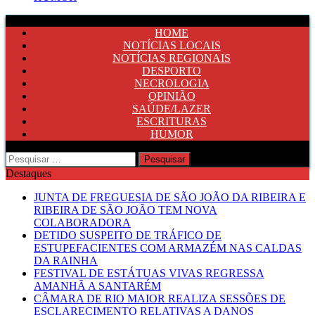
HOME
NOTÍCIAS LOCAIS
NOTÍCIAS REGIONAIS
DESPORTO
NECROLOGIA
OPINIÃO
SAÚDE/LAZER
ESCRITURAS
HUMOR
Pesquisar
por:
Destaques
JUNTA DE FREGUESIA DE SÃO JOÃO DA RIBEIRA E
RIBEIRA DE SÃO JOÃO TEM NOVA
COLABORADORA
DETIDO SUSPEITO DE TRÁFICO DE
ESTUPEFACIENTES COM ARMAZÉM NAS CALDAS
DA RAINHA
FESTIVAL DE ESTÁTUAS VIVAS REGRESSA
AMANHÃ A SANTARÉM
CÂMARA DE RIO MAIOR REALIZA SESSÕES DE
ESCLARECIMENTO RELATIVAS A DANOS