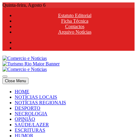
Skip
Quinta-feira, Agosto 6
to
Estatuto Editorial
content
Ficha Técnica
Contactos
Arquivo Notícias
Comercio e Noticias
Notícias e Publicidade Online
Close Menu
Comercio e Noticias
Notícias e Publicidade Online
HOME
NOTÍCIAS LOCAIS
NOTÍCIAS REGIONAIS
DESPORTO
NECROLOGIA
OPINIÃO
SAÚDE/LAZER
ESCRITURAS
HUMOR