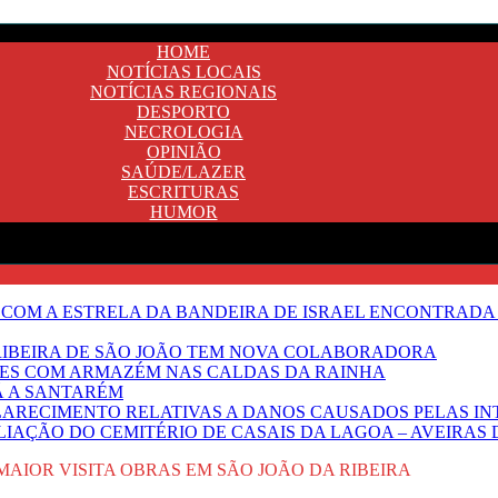
HOME
NOTÍCIAS LOCAIS
NOTÍCIAS REGIONAIS
DESPORTO
NECROLOGIA
OPINIÃO
SAÚDE/LAZER
ESCRITURAS
HUMOR
 COM A ESTRELA DA BANDEIRA DE ISRAEL ENCONTRADA 
E RIBEIRA DE SÃO JOÃO TEM NOVA COLABORADORA
NTES COM ARMAZÉM NAS CALDAS DA RAINHA
Ã A SANTARÉM
LARECIMENTO RELATIVAS A DANOS CAUSADOS PELAS IN
IAÇÃO DO CEMITÉRIO DE CASAIS DA LAGOA – AVEIRAS 
MAIOR VISITA OBRAS EM SÃO JOÃO DA RIBEIRA