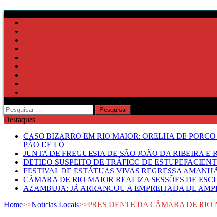
Pesquisar
por:
Destaques
CASO BIZARRO EM RIO MAIOR: ORELHA DE PORCO
PÃO DE LÓ
JUNTA DE FREGUESIA DE SÃO JOÃO DA RIBEIRA 
DETIDO SUSPEITO DE TRÁFICO DE ESTUPEFACIE
FESTIVAL DE ESTÁTUAS VIVAS REGRESSA AMANH
CÂMARA DE RIO MAIOR REALIZA SESSÕES DE ESC
AZAMBUJA: JÁ ARRANCOU A EMPREITADA DE AMPL
Home
>>
Notícias Locais
>>
PRESIDENTE DA CÂMARA DE RIO 