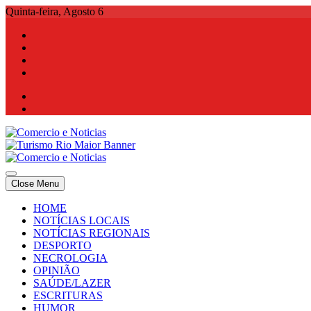
Skip
Quinta-feira, Agosto 6
to
content
Comercio e Noticias
Notícias e Publicidade Online
Close Menu
Comercio e Noticias
Notícias e Publicidade Online
HOME
NOTÍCIAS LOCAIS
NOTÍCIAS REGIONAIS
DESPORTO
NECROLOGIA
OPINIÃO
SAÚDE/LAZER
ESCRITURAS
HUMOR