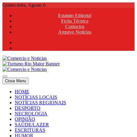
Skip
Quinta-feira, Agosto 6
to
Estatuto Editorial
content
Ficha Técnica
Contactos
Arquivo Notícias
Comercio e Noticias
Notícias e Publicidade Online
Close Menu
Comercio e Noticias
Notícias e Publicidade Online
HOME
NOTÍCIAS LOCAIS
NOTÍCIAS REGIONAIS
DESPORTO
NECROLOGIA
OPINIÃO
SAÚDE/LAZER
ESCRITURAS
HUMOR