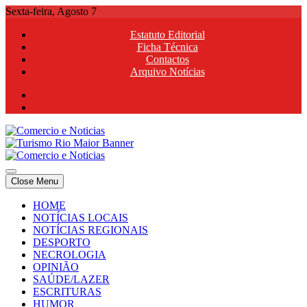
Skip
Sexta-feira, Agosto 7
to
Estatuto Editorial
content
Ficha Técnica
Contactos
Arquivo Notícias
Comercio e Noticias
Notícias e Publicidade Online
Close Menu
Comercio e Noticias
Notícias e Publicidade Online
HOME
NOTÍCIAS LOCAIS
NOTÍCIAS REGIONAIS
DESPORTO
NECROLOGIA
OPINIÃO
SAÚDE/LAZER
ESCRITURAS
HUMOR