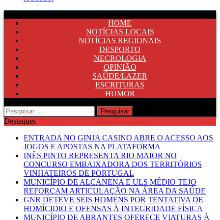
HOME
NOTÍCIAS LOCAIS
NOTÍCIAS REGIONAIS
DESPORTO
NECROLOGIA
OPINIÃO
SAÚDE/LAZER
ESCRITURAS
HUMOR
Pesquisar
por:
Destaques
ENTRADA NO GINJA CASINO ABRE O ACESSO AOS
JOGOS E APOSTAS NA PLATAFORMA
INÊS PINTO REPRESENTA RIO MAIOR NO
CONCURSO EMBAIXADORA DOS TERRITÓRIOS
VINHATEIROS DE PORTUGAL
MUNICÍPIO DE ALCANENA E ULS MÉDIO TEJO
REFORÇAM ARTICULAÇÃO NA ÁREA DA SAÚDE
GNR DETEVE SEIS HOMENS POR TENTATIVA DE
HOMÍCIDIO E OFENSAS À INTEGRIDADE FÍSICA
MUNICÍPIO DE ABRANTES OFERECE VIATURAS À