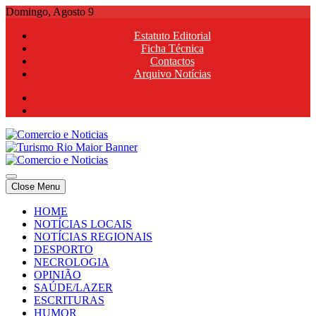
Skip
Domingo, Agosto 9
to
Estatuto Editorial
content
Ficha Técnica
Contactos
Arquivo Notícias
Comercio e Noticias
Notícias e Publicidade Online
Close Menu
Comercio e Noticias
Notícias e Publicidade Online
HOME
NOTÍCIAS LOCAIS
NOTÍCIAS REGIONAIS
DESPORTO
NECROLOGIA
OPINIÃO
SAÚDE/LAZER
ESCRITURAS
HUMOR