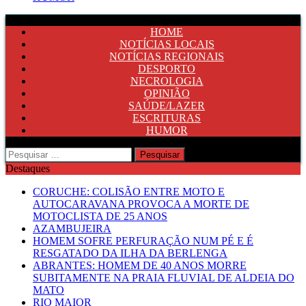
HOME
NOTÍCIAS LOCAIS
NOTÍCIAS REGIONAIS
DESPORTO
NECROLOGIA
OPINIÃO
SAÚDE/LAZER
ESCRITURAS
HUMOR
Pesquisar
por:
Destaques
CORUCHE: COLISÃO ENTRE MOTO E
AUTOCARAVANA PROVOCA A MORTE DE
MOTOCLISTA DE 25 ANOS
AZAMBUJEIRA
HOMEM SOFRE PERFURAÇÃO NUM PÉ E É
RESGATADO DA ILHA DA BERLENGA
ABRANTES: HOMEM DE 40 ANOS MORRE
SUBITAMENTE NA PRAIA FLUVIAL DE ALDEIA DO
MATO
RIO MAIOR