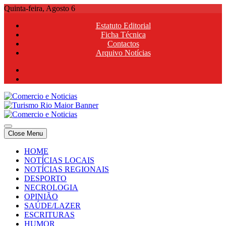
Skip
Quinta-feira, Agosto 6
to
Estatuto Editorial
content
Ficha Técnica
Contactos
Arquivo Notícias
Comercio e Noticias
Notícias e Publicidade Online
Close Menu
Comercio e Noticias
Notícias e Publicidade Online
HOME
NOTÍCIAS LOCAIS
NOTÍCIAS REGIONAIS
DESPORTO
NECROLOGIA
OPINIÃO
SAÚDE/LAZER
ESCRITURAS
HUMOR