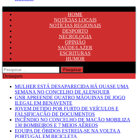
HOME
NOTÍCIAS LOCAIS
NOTÍCIAS REGIONAIS
DESPORTO
NECROLOGIA
OPINIÃO
SAÚDE/LAZER
ESCRITURAS
HUMOR
Pesquisar
por:
Destaques
MULHER ESTÁ DESAPARECIDA HÁ QUASE UMA
SEMANA NO CONCELHO DE ALENQUER
GNR APREENDE QUATRO MÁQUINAS DE JOGO
ILEGAL EM BENAVENTE
JOVEM DETIDO POR FURTO DE VEÍCULOS E
FALSIFICAÇÃO DE DOCUMENTOS
INCÊNDIO NO CONCELHO DE MAÇÃO MOBILIZA
130 BOMBEIROS E 7 MEIOS AÉREOS
EQUIPA DE ÓBIDOS ESTREIA-SE NA VOLTA A
PORTUGAL EM BICICLETA