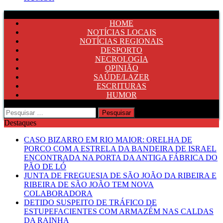
HOME
NOTÍCIAS LOCAIS
NOTÍCIAS REGIONAIS
DESPORTO
NECROLOGIA
OPINIÃO
SAÚDE/LAZER
ESCRITURAS
HUMOR
Pesquisar
por:
Destaques
CASO BIZARRO EM RIO MAIOR: ORELHA DE
PORCO COM A ESTRELA DA BANDEIRA DE ISRAEL
ENCONTRADA NA PORTA DA ANTIGA FÁBRICA DO
PÃO DE LÓ
JUNTA DE FREGUESIA DE SÃO JOÃO DA RIBEIRA E
RIBEIRA DE SÃO JOÃO TEM NOVA
COLABORADORA
DETIDO SUSPEITO DE TRÁFICO DE
ESTUPEFACIENTES COM ARMAZÉM NAS CALDAS
DA RAINHA