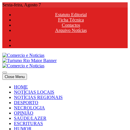
Skip
Sexta-feira, Agosto 7
to
Estatuto Editorial
content
Ficha Técnica
Contactos
Arquivo Notícias
Comercio e Noticias
Notícias e Publicidade Online
Close Menu
Comercio e Noticias
Notícias e Publicidade Online
HOME
NOTÍCIAS LOCAIS
NOTÍCIAS REGIONAIS
DESPORTO
NECROLOGIA
OPINIÃO
SAÚDE/LAZER
ESCRITURAS
HUMOR