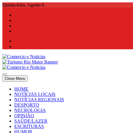
Skip
Quinta-feira, Agosto 6
to
content
Comercio e Noticias
Notícias e Publicidade Online
Close Menu
Comercio e Noticias
Notícias e Publicidade Online
HOME
NOTÍCIAS LOCAIS
NOTÍCIAS REGIONAIS
DESPORTO
NECROLOGIA
OPINIÃO
SAÚDE/LAZER
ESCRITURAS
HUMOR