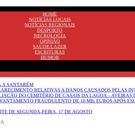
HOME
NOTÍCIAS LOCAIS
NOTÍCIAS REGIONAIS
DESPORTO
NECROLOGIA
OPINIÃO
SAÚDE/LAZER
ESCRITURAS
HUMOR
Ã A SANTARÉM
LARECIMENTO RELATIVAS A DANOS CAUSADOS PELAS IN
IAÇÃO DO CEMITÉRIO DE CASAIS DA LAGOA – AVEIRAS 
VANTAMENTO FRAUDULENTO DE 10 MIL EUROS APÓS ES
OITE DE SEGUNDA-FEIRA, 17 DE AGOSTO
ÇA