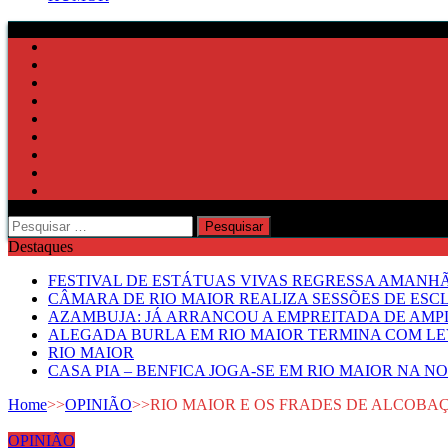
Pesquisar
por:
Destaques
FESTIVAL DE ESTÁTUAS VIVAS REGRESSA AMANH
CÂMARA DE RIO MAIOR REALIZA SESSÕES DE ESC
AZAMBUJA: JÁ ARRANCOU A EMPREITADA DE AMPL
ALEGADA BURLA EM RIO MAIOR TERMINA COM LE
RIO MAIOR
CASA PIA – BENFICA JOGA-SE EM RIO MAIOR NA N
Home
>>
OPINIÃO
>>
RIO MAIOR E OS FRADES DE ALCOBA
OPINIÃO