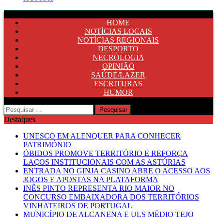
HOME
NOTÍCIAS LOCAIS
NOTÍCIAS REGIONAIS
DESPORTO
NECROLOGIA
OPINIÃO
SAÚDE/LAZER
ESCRITURAS
HUMOR
Pesquisar
por:
Destaques
UNESCO EM ALENQUER PARA CONHECER
PATRIMÓNIO
ÓBIDOS PROMOVE TERRITÓRIO E REFORÇA
LAÇOS INSTITUCIONAIS COM AS ASTÚRIAS
ENTRADA NO GINJA CASINO ABRE O ACESSO AOS
JOGOS E APOSTAS NA PLATAFORMA
INÊS PINTO REPRESENTA RIO MAIOR NO
CONCURSO EMBAIXADORA DOS TERRITÓRIOS
VINHATEIROS DE PORTUGAL
MUNICÍPIO DE ALCANENA E ULS MÉDIO TEJO