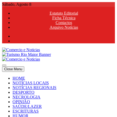
Skip
Sábado, Agosto 8
to
Estatuto Editorial
content
Ficha Técnica
Contactos
Arquivo Notícias
Comercio e Noticias
Notícias e Publicidade Online
Close Menu
Comercio e Noticias
Notícias e Publicidade Online
HOME
NOTÍCIAS LOCAIS
NOTÍCIAS REGIONAIS
DESPORTO
NECROLOGIA
OPINIÃO
SAÚDE/LAZER
ESCRITURAS
HUMOR