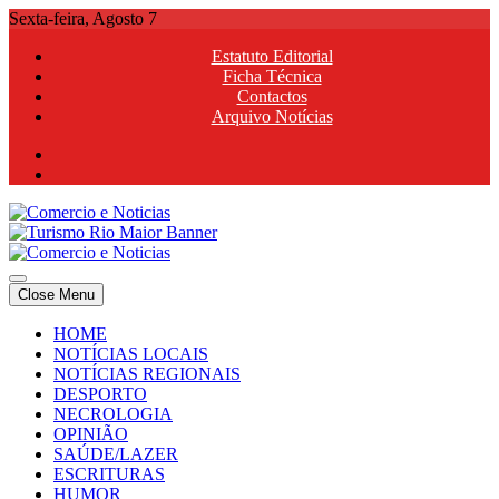
Skip
Sexta-feira, Agosto 7
to
Estatuto Editorial
content
Ficha Técnica
Contactos
Arquivo Notícias
Comercio e Noticias
Notícias e Publicidade Online
Close Menu
Comercio e Noticias
Notícias e Publicidade Online
HOME
NOTÍCIAS LOCAIS
NOTÍCIAS REGIONAIS
DESPORTO
NECROLOGIA
OPINIÃO
SAÚDE/LAZER
ESCRITURAS
HUMOR