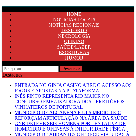
HOME
NOTÍCIAS LOCAIS
NOTÍCIAS REGIONAIS
DESPORTO
NECROLOGIA
OPINIÃO
SAÚDE/LAZER
ESCRITURAS
HUMOR
Pesquisar
por:
Destaques
ENTRADA NO GINJA CASINO ABRE O ACESSO AOS
JOGOS E APOSTAS NA PLATAFORMA
INÊS PINTO REPRESENTA RIO MAIOR NO
CONCURSO EMBAIXADORA DOS TERRITÓRIOS
VINHATEIROS DE PORTUGAL
MUNICÍPIO DE ALCANENA E ULS MÉDIO TEJO
REFORÇAM ARTICULAÇÃO NA ÁREA DA SAÚDE
GNR DETEVE SEIS HOMENS POR TENTATIVA DE
HOMÍCIDIO E OFENSAS À INTEGRIDADE FÍSICA
MUNICÍPIO DE ABRANTES OFERECE VIATURAS À