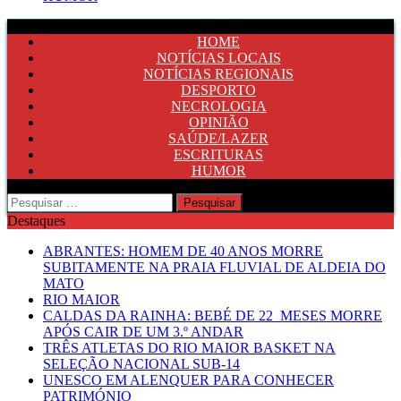
HOME
NOTÍCIAS LOCAIS
NOTÍCIAS REGIONAIS
DESPORTO
NECROLOGIA
OPINIÃO
SAÚDE/LAZER
ESCRITURAS
HUMOR
Pesquisar
por:
Destaques
ABRANTES: HOMEM DE 40 ANOS MORRE
SUBITAMENTE NA PRAIA FLUVIAL DE ALDEIA DO
MATO
RIO MAIOR
CALDAS DA RAINHA: BEBÉ DE 22 MESES MORRE
APÓS CAIR DE UM 3.º ANDAR
TRÊS ATLETAS DO RIO MAIOR BASKET NA
SELEÇÃO NACIONAL SUB-14
UNESCO EM ALENQUER PARA CONHECER
PATRIMÓNIO