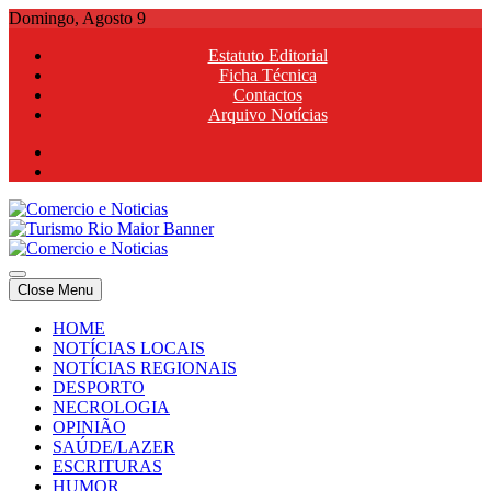
Skip
Domingo, Agosto 9
to
Estatuto Editorial
content
Ficha Técnica
Contactos
Arquivo Notícias
Comercio e Noticias
Notícias e Publicidade Online
Close Menu
Comercio e Noticias
Notícias e Publicidade Online
HOME
NOTÍCIAS LOCAIS
NOTÍCIAS REGIONAIS
DESPORTO
NECROLOGIA
OPINIÃO
SAÚDE/LAZER
ESCRITURAS
HUMOR