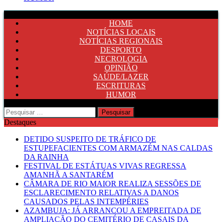
HOME
NOTÍCIAS LOCAIS
NOTÍCIAS REGIONAIS
DESPORTO
NECROLOGIA
OPINIÃO
SAÚDE/LAZER
ESCRITURAS
HUMOR
Pesquisar
por:
Destaques
DETIDO SUSPEITO DE TRÁFICO DE
ESTUPEFACIENTES COM ARMAZÉM NAS CALDAS
DA RAINHA
FESTIVAL DE ESTÁTUAS VIVAS REGRESSA
AMANHÃ A SANTARÉM
CÂMARA DE RIO MAIOR REALIZA SESSÕES DE
ESCLARECIMENTO RELATIVAS A DANOS
CAUSADOS PELAS INTEMPÉRIES
AZAMBUJA: JÁ ARRANCOU A EMPREITADA DE
AMPLIAÇÃO DO CEMITÉRIO DE CASAIS DA