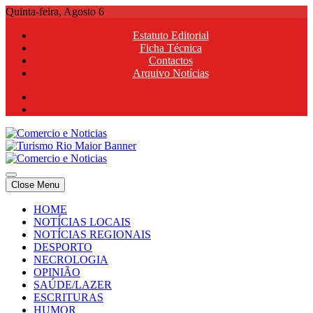
Skip
Quinta-feira, Agosto 6
to
Estatuto Editorial
content
Ficha Técnica
Contactos
Arquivo Notícias
Comercio e Noticias
Notícias e Publicidade Online
Close Menu
Comercio e Noticias
Notícias e Publicidade Online
HOME
NOTÍCIAS LOCAIS
NOTÍCIAS REGIONAIS
DESPORTO
NECROLOGIA
OPINIÃO
SAÚDE/LAZER
ESCRITURAS
HUMOR