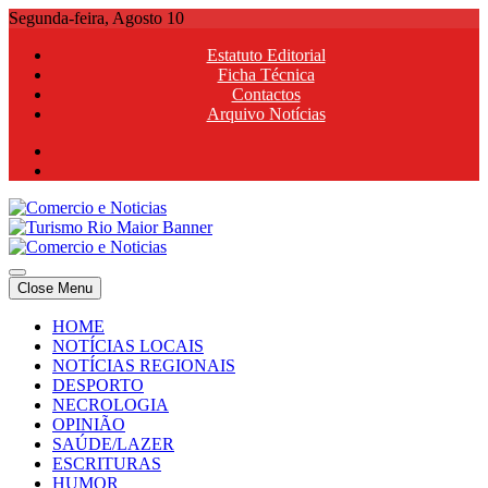
Skip
Segunda-feira, Agosto 10
to
Estatuto Editorial
content
Ficha Técnica
Contactos
Arquivo Notícias
Comercio e Noticias
Notícias e Publicidade Online
Close Menu
Comercio e Noticias
Notícias e Publicidade Online
HOME
NOTÍCIAS LOCAIS
NOTÍCIAS REGIONAIS
DESPORTO
NECROLOGIA
OPINIÃO
SAÚDE/LAZER
ESCRITURAS
HUMOR