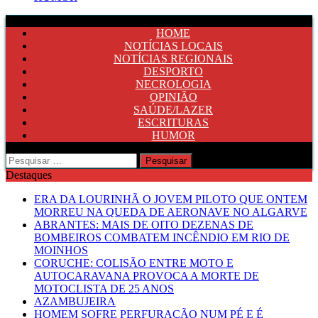
HOME
NOTÍCIAS LOCAIS
NOTÍCIAS REGIONAIS
DESPORTO
NECROLOGIA
OPINIÃO
SAÚDE/LAZER
ESCRITURAS
HUMOR
Pesquisar
por:
Destaques
ERA DA LOURINHÃ O JOVEM PILOTO QUE ONTEM
MORREU NA QUEDA DE AERONAVE NO ALGARVE
ABRANTES: MAIS DE OITO DEZENAS DE
BOMBEIROS COMBATEM INCÊNDIO EM RIO DE
MOINHOS
CORUCHE: COLISÃO ENTRE MOTO E
AUTOCARAVANA PROVOCA A MORTE DE
MOTOCLISTA DE 25 ANOS
AZAMBUJEIRA
HOMEM SOFRE PERFURAÇÃO NUM PÉ E É