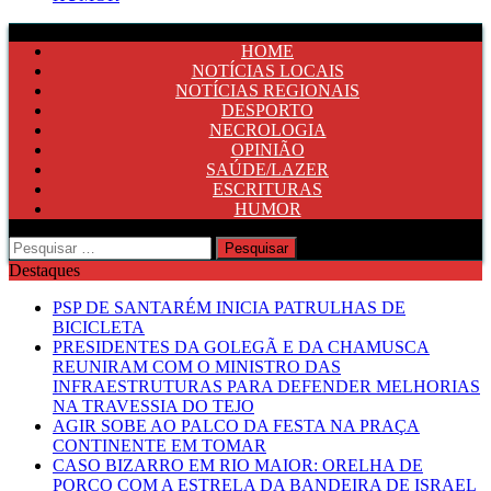
HOME
NOTÍCIAS LOCAIS
NOTÍCIAS REGIONAIS
DESPORTO
NECROLOGIA
OPINIÃO
SAÚDE/LAZER
ESCRITURAS
HUMOR
Pesquisar
por:
Destaques
PSP DE SANTARÉM INICIA PATRULHAS DE
BICICLETA
PRESIDENTES DA GOLEGÃ E DA CHAMUSCA
REUNIRAM COM O MINISTRO DAS
INFRAESTRUTURAS PARA DEFENDER MELHORIAS
NA TRAVESSIA DO TEJO
AGIR SOBE AO PALCO DA FESTA NA PRAÇA
CONTINENTE EM TOMAR
CASO BIZARRO EM RIO MAIOR: ORELHA DE
PORCO COM A ESTRELA DA BANDEIRA DE ISRAEL