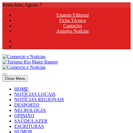
Skip
Sexta-feira, Agosto 7
to
Estatuto Editorial
content
Ficha Técnica
Contactos
Arquivo Notícias
Comercio e Noticias
Notícias e Publicidade Online
Close Menu
Comercio e Noticias
Notícias e Publicidade Online
HOME
NOTÍCIAS LOCAIS
NOTÍCIAS REGIONAIS
DESPORTO
NECROLOGIA
OPINIÃO
SAÚDE/LAZER
ESCRITURAS
HUMOR