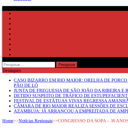
Pesquisar
por:
Destaques
CASO BIZARRO EM RIO MAIOR: ORELHA DE PORCO
PÃO DE LÓ
JUNTA DE FREGUESIA DE SÃO JOÃO DA RIBEIRA 
DETIDO SUSPEITO DE TRÁFICO DE ESTUPEFACIE
FESTIVAL DE ESTÁTUAS VIVAS REGRESSA AMANH
CÂMARA DE RIO MAIOR REALIZA SESSÕES DE ESC
AZAMBUJA: JÁ ARRANCOU A EMPREITADA DE AMPL
Home
>>
Notícias Regionais
>>
CONGRESSO DA SOPA – 30 AN