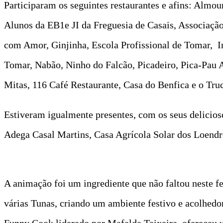
Participaram os seguintes restaurantes e afins: Almo
Alunos da EB1e JI da Freguesia de Casais, Associaç
com Amor, Ginjinha, Escola Profissional de Tomar, In
Tomar, Nabão, Ninho do Falcão, Picadeiro, Pica-Pau
Mitas, 116 Café Restaurante, Casa do Benfica e o Truc
Estiveram igualmente presentes, com os seus delicios
Adega Casal Martins, Casa Agrícola Solar dos Loendro
A animação foi um ingrediente que não faltou neste 
várias Tunas, criando um ambiente festivo e acolhedor
Funny Cook liderado por Mafalda Teixeira, ofereceu u