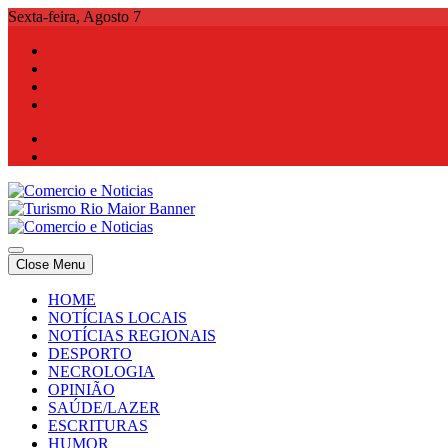
Skip
Sexta-feira, Agosto 7
to
content
Comercio e Noticias
Notícias e Publicidade Online
Close Menu
Comercio e Noticias
Notícias e Publicidade Online
HOME
NOTÍCIAS LOCAIS
NOTÍCIAS REGIONAIS
DESPORTO
NECROLOGIA
OPINIÃO
SAÚDE/LAZER
ESCRITURAS
HUMOR