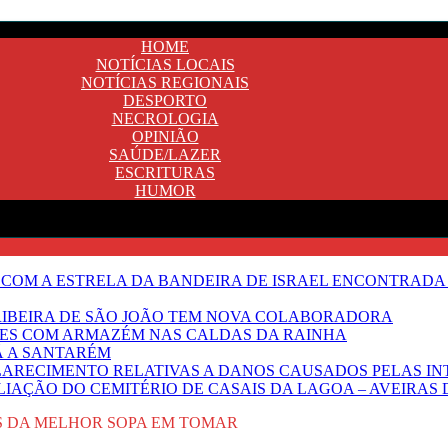
HOME
NOTÍCIAS LOCAIS
NOTÍCIAS REGIONAIS
DESPORTO
NECROLOGIA
OPINIÃO
SAÚDE/LAZER
ESCRITURAS
HUMOR
 COM A ESTRELA DA BANDEIRA DE ISRAEL ENCONTRADA 
E RIBEIRA DE SÃO JOÃO TEM NOVA COLABORADORA
NTES COM ARMAZÉM NAS CALDAS DA RAINHA
Ã A SANTARÉM
LARECIMENTO RELATIVAS A DANOS CAUSADOS PELAS IN
IAÇÃO DO CEMITÉRIO DE CASAIS DA LAGOA – AVEIRAS 
OS DA MELHOR SOPA EM TOMAR