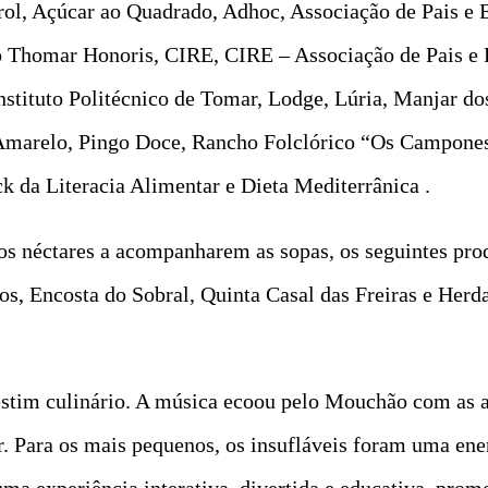
urol, Açúcar ao Quadrado, Adhoc, Associação de Pais e
ão Thomar Honoris, CIRE, CIRE – Associação de Pais e
stituto Politécnico de Tomar, Lodge, Lúria, Manjar do
 Amarelo, Pingo Doce, Rancho Folclórico “Os Campones
k da Literacia Alimentar e Dieta Mediterrânica .
os néctares a acompanharem as sopas, os seguintes pro
s, Encosta do Sobral, Quinta Casal das Freiras e Herd
festim culinário. A música ecoou pelo Mouchão com as 
. Para os mais pequenos, os insufláveis foram uma ener
ma experiência interativa, divertida e educativa, pro