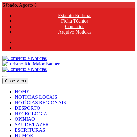
Skip
Sábado, Agosto 8
to
Estatuto Editorial
content
Ficha Técnica
Contactos
Arquivo Notícias
Comercio e Noticias
Notícias e Publicidade Online
Close Menu
Comercio e Noticias
Notícias e Publicidade Online
HOME
NOTÍCIAS LOCAIS
NOTÍCIAS REGIONAIS
DESPORTO
NECROLOGIA
OPINIÃO
SAÚDE/LAZER
ESCRITURAS
HUMOR