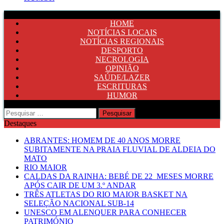
HOME
NOTÍCIAS LOCAIS
NOTÍCIAS REGIONAIS
DESPORTO
NECROLOGIA
OPINIÃO
SAÚDE/LAZER
ESCRITURAS
HUMOR
Pesquisar
por:
Destaques
ABRANTES: HOMEM DE 40 ANOS MORRE
SUBITAMENTE NA PRAIA FLUVIAL DE ALDEIA DO
MATO
RIO MAIOR
CALDAS DA RAINHA: BEBÉ DE 22 MESES MORRE
APÓS CAIR DE UM 3.º ANDAR
TRÊS ATLETAS DO RIO MAIOR BASKET NA
SELEÇÃO NACIONAL SUB-14
UNESCO EM ALENQUER PARA CONHECER
PATRIMÓNIO