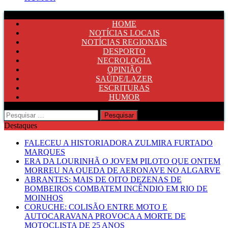
HOME
NOTÍCIAS LOCAIS
NOTÍCIAS REGIONAIS
DESPORTO
NECROLOGIA
OPINIÃO
SAÚDE/LAZER
ESCRITURAS
HUMOR
Pesquisar
por:
Destaques
FALECEU A HISTORIADORA ZULMIRA FURTADO
MARQUES
ERA DA LOURINHÃ O JOVEM PILOTO QUE ONTEM
MORREU NA QUEDA DE AERONAVE NO ALGARVE
ABRANTES: MAIS DE OITO DEZENAS DE
BOMBEIROS COMBATEM INCÊNDIO EM RIO DE
MOINHOS
CORUCHE: COLISÃO ENTRE MOTO E
AUTOCARAVANA PROVOCA A MORTE DE
MOTOCLISTA DE 25 ANOS