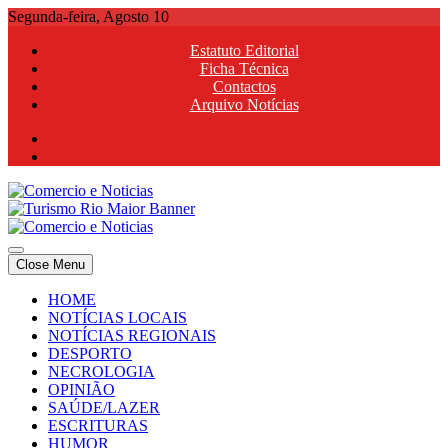
Skip
Segunda-feira, Agosto 10
to
Estatuto Editorial
content
Ficha Técnica
Contactos
Arquivo Notícias
Comercio e Noticias
Notícias e Publicidade Online
Close Menu
Comercio e Noticias
Notícias e Publicidade Online
HOME
NOTÍCIAS LOCAIS
NOTÍCIAS REGIONAIS
DESPORTO
NECROLOGIA
OPINIÃO
SAÚDE/LAZER
ESCRITURAS
HUMOR