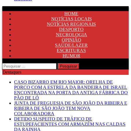
HOME
NOTÍCIAS LOCAIS
NOTÍCIAS REGIONAIS
DESPORTO
NECROLOGIA
OPINIÃO
SAÚDE/LAZER
ESCRITURAS
HUMOR
Pesquisar
por:
Destaques
CASO BIZARRO EM RIO MAIOR: ORELHA DE
PORCO COM A ESTRELA DA BANDEIRA DE ISRAEL
ENCONTRADA NA PORTA DA ANTIGA FÁBRICA DO
PÃO DE LÓ
JUNTA DE FREGUESIA DE SÃO JOÃO DA RIBEIRA E
RIBEIRA DE SÃO JOÃO TEM NOVA
COLABORADORA
DETIDO SUSPEITO DE TRÁFICO DE
ESTUPEFACIENTES COM ARMAZÉM NAS CALDAS
DA RAINHA