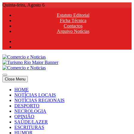
Skip
Quinta-feira, Agosto 6
to
Estatuto Editorial
content
Ficha Técnica
Contactos
Arquivo Notícias
Comercio e Noticias
Notícias e Publicidade Online
Close Menu
Comercio e Noticias
Notícias e Publicidade Online
HOME
NOTÍCIAS LOCAIS
NOTÍCIAS REGIONAIS
DESPORTO
NECROLOGIA
OPINIÃO
SAÚDE/LAZER
ESCRITURAS
HUMOR