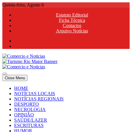
Skip
Quinta-feira, Agosto 6
to
Estatuto Editorial
content
Ficha Técnica
Contactos
Arquivo Notícias
Comercio e Noticias
Notícias e Publicidade Online
Close Menu
Comercio e Noticias
Notícias e Publicidade Online
HOME
NOTÍCIAS LOCAIS
NOTÍCIAS REGIONAIS
DESPORTO
NECROLOGIA
OPINIÃO
SAÚDE/LAZER
ESCRITURAS
HUMOR