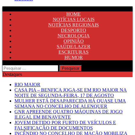
HOME
NOTÍCIAS LOCAIS
NOTÍCIAS REGIONAIS
DESPORTO
NECROLOGIA
OPINIÃO
SAÚDE/LAZER
ESCRITURAS
HUMOR
Pesquisar
por:
Destaques
RIO MAIOR
CASA PIA – BENFICA JOGA-SE EM RIO MAIOR NA
NOITE DE SEGUNDA-FEIRA, 17 DE AGOSTO
MULHER ESTÁ DESAPARECIDA HÁ QUASE UMA
SEMANA NO CONCELHO DE ALENQUER
GNR APREENDE QUATRO MÁQUINAS DE JOGO
ILEGAL EM BENAVENTE
JOVEM DETIDO POR FURTO DE VEÍCULOS E
FALSIFICAÇÃO DE DOCUMENTOS
INCÊNDIO NO CONCELHO DE MAÇÃO MOBILIZA