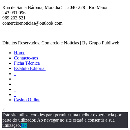
Rua de Santa Bárbara, Moradia 5 - 2040-228 - Rio Maior
243 991 096
969 203 521
comercioenoticias@outlook.com
Direitos Reservados, Comercio e Notícias | By Grupo Publiweb
Home
Contacte-nos
Ficha Técnica
Estatuto Editorial
_
_
_
_
_
Casino Online
×
Este site utiliza cookies para permitir uma melhor experiência por
parte do utilizador. Ao navegar no site estará a consentir a sua
utilização.
Ok