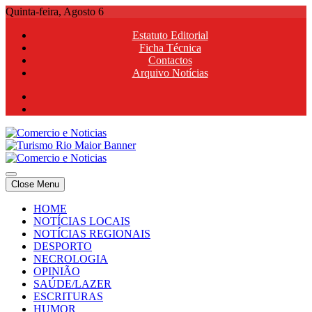
Skip
Quinta-feira, Agosto 6
to
Estatuto Editorial
content
Ficha Técnica
Contactos
Arquivo Notícias
Comercio e Noticias
Notícias e Publicidade Online
Close Menu
Comercio e Noticias
Notícias e Publicidade Online
HOME
NOTÍCIAS LOCAIS
NOTÍCIAS REGIONAIS
DESPORTO
NECROLOGIA
OPINIÃO
SAÚDE/LAZER
ESCRITURAS
HUMOR