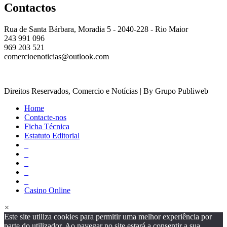
Contactos
Rua de Santa Bárbara, Moradia 5 - 2040-228 - Rio Maior
243 991 096
969 203 521
comercioenoticias@outlook.com
Direitos Reservados, Comercio e Notícias | By Grupo Publiweb
Home
Contacte-nos
Ficha Técnica
Estatuto Editorial
_
_
_
_
_
Casino Online
×
Este site utiliza cookies para permitir uma melhor experiência por
parte do utilizador. Ao navegar no site estará a consentir a sua