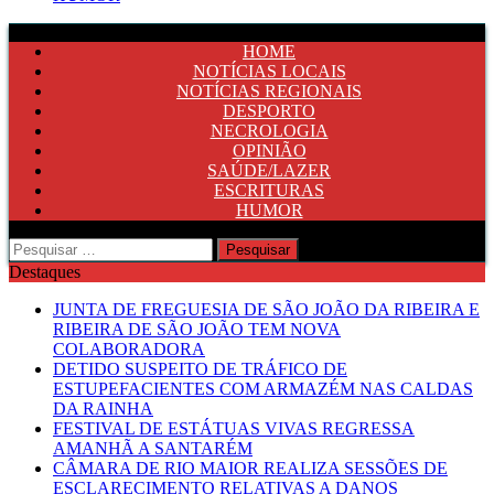
HOME
NOTÍCIAS LOCAIS
NOTÍCIAS REGIONAIS
DESPORTO
NECROLOGIA
OPINIÃO
SAÚDE/LAZER
ESCRITURAS
HUMOR
Pesquisar
por:
Destaques
JUNTA DE FREGUESIA DE SÃO JOÃO DA RIBEIRA E
RIBEIRA DE SÃO JOÃO TEM NOVA
COLABORADORA
DETIDO SUSPEITO DE TRÁFICO DE
ESTUPEFACIENTES COM ARMAZÉM NAS CALDAS
DA RAINHA
FESTIVAL DE ESTÁTUAS VIVAS REGRESSA
AMANHÃ A SANTARÉM
CÂMARA DE RIO MAIOR REALIZA SESSÕES DE
ESCLARECIMENTO RELATIVAS A DANOS