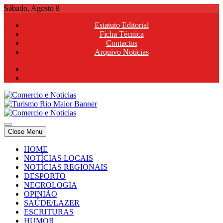
Skip
Sábado, Agosto 8
to
Estatuto Editorial
content
Ficha Técnica
Contactos
Arquivo Notícias
Comercio e Noticias
Notícias e Publicidade Online
Close Menu
Comercio e Noticias
Notícias e Publicidade Online
HOME
NOTÍCIAS LOCAIS
NOTÍCIAS REGIONAIS
DESPORTO
NECROLOGIA
OPINIÃO
SAÚDE/LAZER
ESCRITURAS
HUMOR