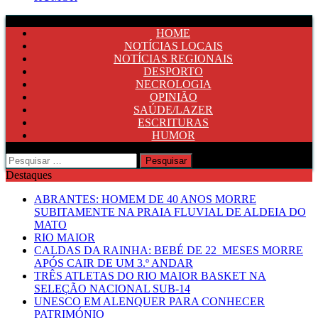
HOME
NOTÍCIAS LOCAIS
NOTÍCIAS REGIONAIS
DESPORTO
NECROLOGIA
OPINIÃO
SAÚDE/LAZER
ESCRITURAS
HUMOR
Pesquisar
por:
Destaques
ABRANTES: HOMEM DE 40 ANOS MORRE
SUBITAMENTE NA PRAIA FLUVIAL DE ALDEIA DO
MATO
RIO MAIOR
CALDAS DA RAINHA: BEBÉ DE 22 MESES MORRE
APÓS CAIR DE UM 3.º ANDAR
TRÊS ATLETAS DO RIO MAIOR BASKET NA
SELEÇÃO NACIONAL SUB-14
UNESCO EM ALENQUER PARA CONHECER
PATRIMÓNIO