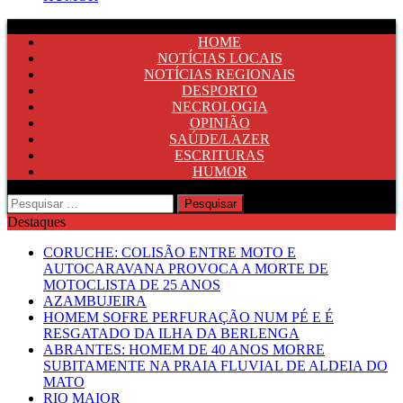
HOME
NOTÍCIAS LOCAIS
NOTÍCIAS REGIONAIS
DESPORTO
NECROLOGIA
OPINIÃO
SAÚDE/LAZER
ESCRITURAS
HUMOR
Pesquisar
por:
Destaques
CORUCHE: COLISÃO ENTRE MOTO E
AUTOCARAVANA PROVOCA A MORTE DE
MOTOCLISTA DE 25 ANOS
AZAMBUJEIRA
HOMEM SOFRE PERFURAÇÃO NUM PÉ E É
RESGATADO DA ILHA DA BERLENGA
ABRANTES: HOMEM DE 40 ANOS MORRE
SUBITAMENTE NA PRAIA FLUVIAL DE ALDEIA DO
MATO
RIO MAIOR