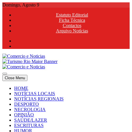
Skip
Domingo, Agosto 9
to
Estatuto Editorial
content
Ficha Técnica
Contactos
Arquivo Notícias
Comercio e Noticias
Notícias e Publicidade Online
Close Menu
Comercio e Noticias
Notícias e Publicidade Online
HOME
NOTÍCIAS LOCAIS
NOTÍCIAS REGIONAIS
DESPORTO
NECROLOGIA
OPINIÃO
SAÚDE/LAZER
ESCRITURAS
HUMOR