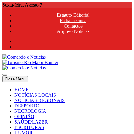
Skip
Sexta-feira, Agosto 7
to
Estatuto Editorial
content
Ficha Técnica
Contactos
Arquivo Notícias
Comercio e Noticias
Notícias e Publicidade Online
Close Menu
Comercio e Noticias
Notícias e Publicidade Online
HOME
NOTÍCIAS LOCAIS
NOTÍCIAS REGIONAIS
DESPORTO
NECROLOGIA
OPINIÃO
SAÚDE/LAZER
ESCRITURAS
HUMOR