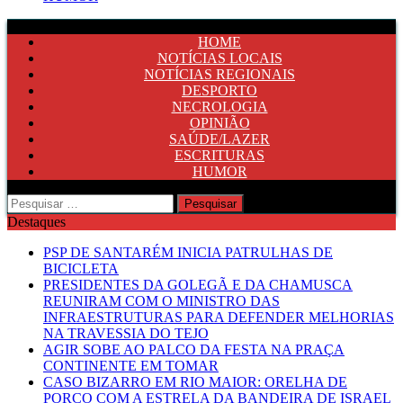
HOME
NOTÍCIAS LOCAIS
NOTÍCIAS REGIONAIS
DESPORTO
NECROLOGIA
OPINIÃO
SAÚDE/LAZER
ESCRITURAS
HUMOR
Pesquisar
por:
Destaques
PSP DE SANTARÉM INICIA PATRULHAS DE
BICICLETA
PRESIDENTES DA GOLEGÃ E DA CHAMUSCA
REUNIRAM COM O MINISTRO DAS
INFRAESTRUTURAS PARA DEFENDER MELHORIAS
NA TRAVESSIA DO TEJO
AGIR SOBE AO PALCO DA FESTA NA PRAÇA
CONTINENTE EM TOMAR
CASO BIZARRO EM RIO MAIOR: ORELHA DE
PORCO COM A ESTRELA DA BANDEIRA DE ISRAEL