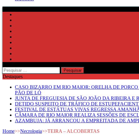
Pesquisar
por:
Destaques
CASO BIZARRO EM RIO MAIOR: ORELHA DE PORCO
PÃO DE LÓ
JUNTA DE FREGUESIA DE SÃO JOÃO DA RIBEIRA 
DETIDO SUSPEITO DE TRÁFICO DE ESTUPEFACIE
FESTIVAL DE ESTÁTUAS VIVAS REGRESSA AMANH
CÂMARA DE RIO MAIOR REALIZA SESSÕES DE ESC
AZAMBUJA: JÁ ARRANCOU A EMPREITADA DE AMPL
Home
>>
Necrologia
>>
TEIRA – ALCOBERTAS