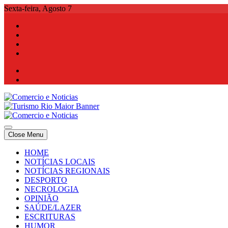
Skip
Sexta-feira, Agosto 7
to
content
Comercio e Noticias
Notícias e Publicidade Online
Close Menu
Comercio e Noticias
Notícias e Publicidade Online
HOME
NOTÍCIAS LOCAIS
NOTÍCIAS REGIONAIS
DESPORTO
NECROLOGIA
OPINIÃO
SAÚDE/LAZER
ESCRITURAS
HUMOR