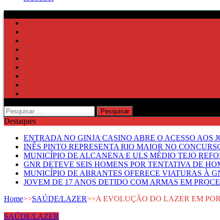
Pesquisar
por:
Destaques
ENTRADA NO GINJA CASINO ABRE O ACESSO AOS 
INÊS PINTO REPRESENTA RIO MAIOR NO CONCUR
MUNICÍPIO DE ALCANENA E ULS MÉDIO TEJO RE
GNR DETEVE SEIS HOMENS POR TENTATIVA DE HOM
MUNICÍPIO DE ABRANTES OFERECE VIATURAS À GN
JOVEM DE 17 ANOS DETIDO COM ARMAS EM PROCE
Home
>>
SAÚDE/LAZER
>>
A EVOLUÇÃO DO LAZER EM POR
SAÚDE/LAZER