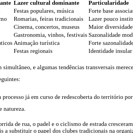
ante
Lazer cultural dominante
Particularidade
o
Festas populares, música
Forte base associa
smo
Romarias, feiras tradicionais
Lazer pouco insti
Cinema, concertos, museus
Maior diversidade
Gastronomia, vinhos, festivais
Sazonalidade mod
uticos
Animação turística
Forte sazonalidad
Festas regionais
Identidade insula
m simultâneo, e algumas tendências transversais merece
eguintes:
 processo já em curso de redescoberta do território p
e natureza.
orrida de rua, o padel e o ciclismo de estrada crescera
s a substituir o papel dos clubes tradicionais na organ