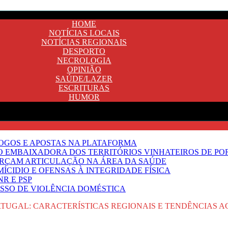
HOME
NOTÍCIAS LOCAIS
NOTÍCIAS REGIONAIS
DESPORTO
NECROLOGIA
OPINIÃO
SAÚDE/LAZER
ESCRITURAS
HUMOR
JOGOS E APOSTAS NA PLATAFORMA
SO EMBAIXADORA DOS TERRITÓRIOS VINHATEIROS DE P
FORÇAM ARTICULAÇÃO NA ÁREA DA SAÚDE
ÍCIDIO E OFENSAS À INTEGRIDADE FÍSICA
R E PSP
SSO DE VIOLÊNCIA DOMÉSTICA
TUGAL: CARACTERÍSTICAS REGIONAIS E TENDÊNCIAS A