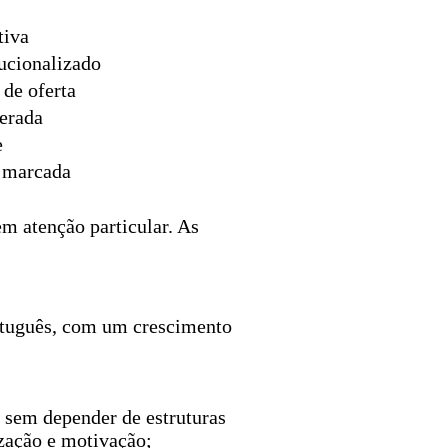
tiva
tucionalizado
 de oferta
erada
e
r marcada
m atenção particular. As
ortuguês, com um crescimento
m sem depender de estruturas
ização e motivação;