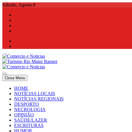
Skip
Sábado, Agosto 8
to
content
Comercio e Noticias
Notícias e Publicidade Online
Close Menu
Comercio e Noticias
Notícias e Publicidade Online
HOME
NOTÍCIAS LOCAIS
NOTÍCIAS REGIONAIS
DESPORTO
NECROLOGIA
OPINIÃO
SAÚDE/LAZER
ESCRITURAS
HUMOR