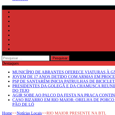
Pesquisar
por:
Destaques
MUNICÍPIO DE ABRANTES OFERECE VIATURAS À GN
JOVEM DE 17 ANOS DETIDO COM ARMAS EM PROCE
PSP DE SANTARÉM INICIA PATRULHAS DE BICICLE
PRESIDENTES DA GOLEGÃ E DA CHAMUSCA REUNI
DO TEJO
AGIR SOBE AO PALCO DA FESTA NA PRAÇA CONTI
CASO BIZARRO EM RIO MAIOR: ORELHA DE PORCO
PÃO DE LÓ
Home
>>
Notícias Locais
>>
RIO MAIOR PRESENTE NA BTL