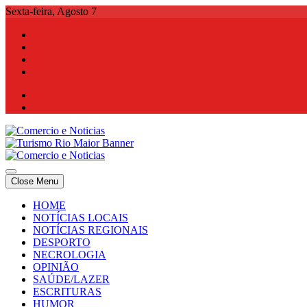
Skip
Sexta-feira, Agosto 7
to
content
Comercio e Noticias
Notícias e Publicidade Online
Close Menu
Comercio e Noticias
Notícias e Publicidade Online
HOME
NOTÍCIAS LOCAIS
NOTÍCIAS REGIONAIS
DESPORTO
NECROLOGIA
OPINIÃO
SAÚDE/LAZER
ESCRITURAS
HUMOR