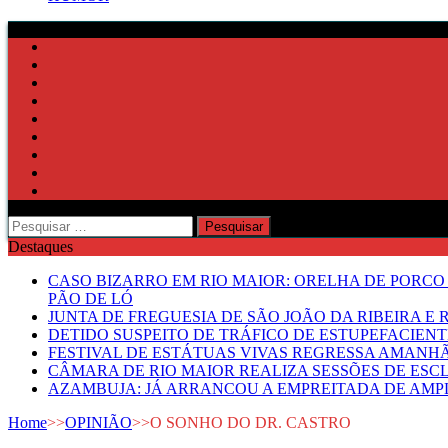
Pesquisar
por:
Destaques
CASO BIZARRO EM RIO MAIOR: ORELHA DE PORCO
PÃO DE LÓ
JUNTA DE FREGUESIA DE SÃO JOÃO DA RIBEIRA 
DETIDO SUSPEITO DE TRÁFICO DE ESTUPEFACIE
FESTIVAL DE ESTÁTUAS VIVAS REGRESSA AMANH
CÂMARA DE RIO MAIOR REALIZA SESSÕES DE ESC
AZAMBUJA: JÁ ARRANCOU A EMPREITADA DE AMPL
Home
>>
OPINIÃO
>>
O SONHO DO DR. CASTRO