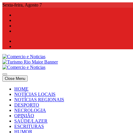
Skip
Sexta-feira, Agosto 7
to
content
Comercio e Noticias
Notícias e Publicidade Online
Close Menu
Comercio e Noticias
Notícias e Publicidade Online
HOME
NOTÍCIAS LOCAIS
NOTÍCIAS REGIONAIS
DESPORTO
NECROLOGIA
OPINIÃO
SAÚDE/LAZER
ESCRITURAS
HUMOR